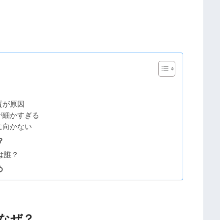
質が原因
が細かすぎる
に向かない
？
は誰？
め
はなぜ？