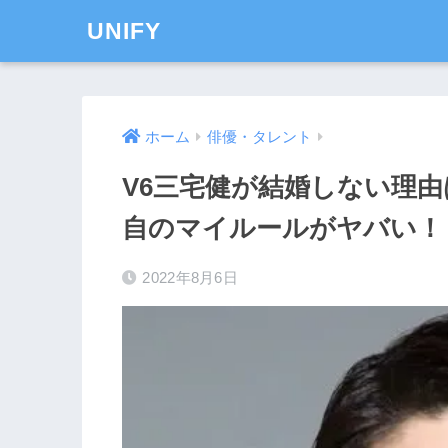
UNIFY
ホーム
俳優・タレント
V6三宅健が結婚しない理
自のマイルールがヤバい！
2022年8月6日