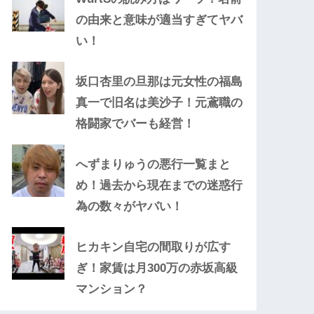
の由来と意味が適当すぎてヤバ
い！
坂口杏里の旦那は元女性の福島
真一で旧名は美沙子！元鳶職の
格闘家でバーも経営！
へずまりゅうの悪行一覧まと
め！過去から現在までの迷惑行
為の数々がヤバい！
ヒカキン自宅の間取りが広す
ぎ！家賃は月300万の赤坂高級
マンション？