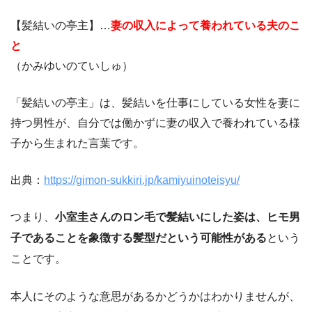
【髪結いの亭主】…
妻の収入によって養われている夫のこ
と
（かみゆいのていしゅ）
「髪結いの亭主」は、髪結いを仕事にしている女性を妻に
持つ男性が、自分では働かずに妻の収入で養われている様
子から生まれた言葉です。
出典：
https://gimon-sukkiri.jp/kamiyuinoteisyu/
つまり、
小室圭さんのロン毛で髪結いにした姿は、ヒモ男
子であることを象徴する髪型だという可能性がある
という
ことです。
本人にそのような意思があるかどうかはわかりませんが、