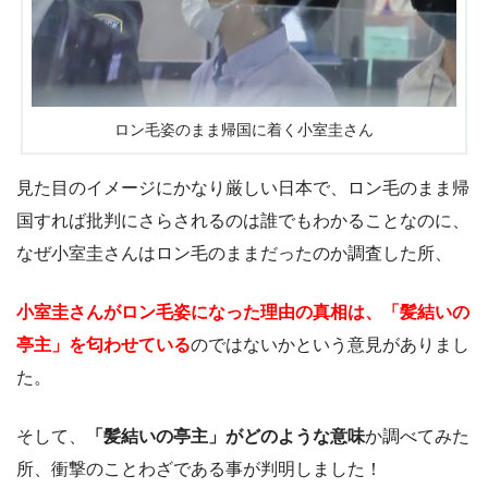
ロン毛姿のまま帰国に着く小室圭さん
見た目のイメージにかなり厳しい日本で、ロン毛のまま帰
国すれば批判にさらされるのは誰でもわかることなのに、
なぜ小室圭さんはロン毛のままだったのか調査した所、
小室圭さんがロン毛姿になった理由の真相は、「髪結いの
亭主」を匂わせている
のではないかという意見がありまし
た。
そして、
「髪結いの亭主」がどのような意味
か調べてみた
所、衝撃のことわざである事が判明しました！