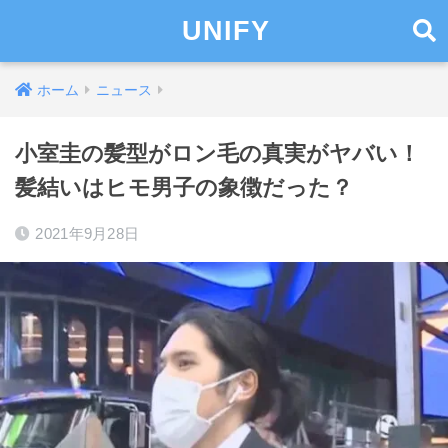
UNIFY
ホーム
ニュース
小室圭の髪型がロン毛の真実がヤバい！
髪結いはヒモ男子の象徴だった？
2021年9月28日