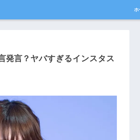
ホ
言発言？ヤバすぎるインスタス