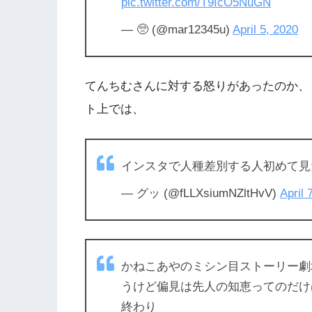
pic.twitter.com/T9IcO5NuGN
— 🥺 (@mar12345u)
April 5, 2020
てんちむさんに対する怒りがあったのか、
ト上では、
インスタで人種差別する人初めて見
— グッ (@fLLXsiumNZltHvV)
April 
かねこあやのミシン目ストーリー劇
うけど偏見は先人の知恵ってのだけ
終わり