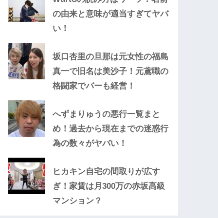
の由来と意味が適当すぎてヤバ
い！
坂口杏里の旦那は元女性の福島
真一で旧名は美沙子！元鳶職の
格闘家でバーも経営！
へずまりゅうの悪行一覧まと
め！過去から現在までの迷惑行
為の数々がヤバい！
ヒカキン自宅の間取りが広す
ぎ！家賃は月300万の赤坂高級
マンション？