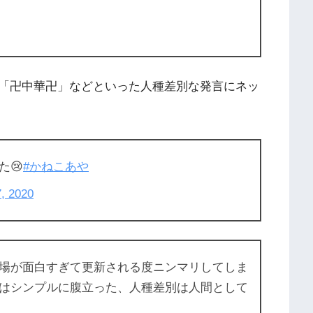
「卍中華卍」などといった人種差別な発言にネッ
た😢
#かねこあや
7, 2020
場が面白すぎて更新される度ニンマリしてしま
はシンプルに腹立った、人種差別は人間として