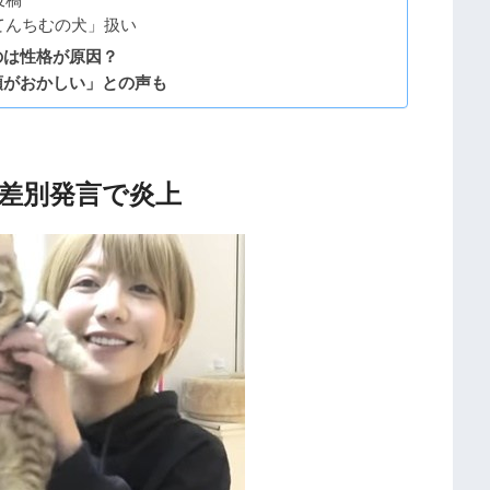
てんちむの犬」扱い
のは性格が原因？
頭がおかしい」との声も
差別発言で炎上