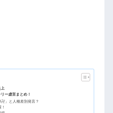
炎上
ーリー虚言まとめ！
華卍」と人種差別発言？
露！
投稿